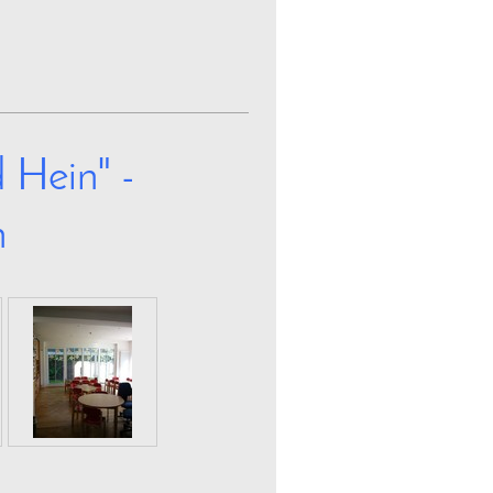
 Hein" -
n