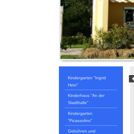
Kindergarten "Ingrid
Hein"
Kinderhaus "An der
Stadthalle"
Kindergarten
"Picassolino"
Gebühren und